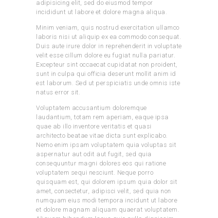
adipisicing elit, sed do eiusmod tempor
incididunt ut labore et dolore magna aliqua.
Minim veniam, quis nostrud exercitation ullamco
laboris nisi ut aliquip ex ea commodo consequat.
Duis aute irure dolor in reprehenderit in voluptate
velit esse cillum dolore eu fugiat nulla pariatur.
Excepteur sint occaecat cupidatat non proident,
sunt in culpa qui officia deserunt mollit anim id
est laborum. Sed ut perspiciatis unde omnis iste
natus error sit.
Voluptatem accusantium doloremque
laudantium, totam rem aperiam, eaque ipsa
quae ab illo inventore veritatis et quasi
architecto beatae vitae dicta sunt explicabo.
Nemo enim ipsam voluptatem quia voluptas sit
aspernatur aut odit aut fugit, sed quia
consequuntur magni dolores eos qui ratione
voluptatem sequi nesciunt. Neque porro
quisquam est, qui dolorem ipsum quia dolor sit
amet, consectetur, adipisci velit, sed quia non
numquam eius modi tempora incidunt ut labore
et dolore magnam aliquam quaerat voluptatem.