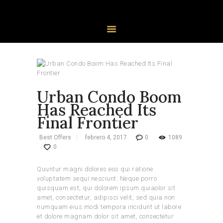
PROPIEDADES
AGENTES
Urban Condo Boom
Has Reached Its
Final Frontier
Best Offers
febrero 4, 2017
0
1089
0
Quuntur magni dolores eos qui ratione
voluptatem sequi nesciunt. Neque porro
quisquam est, qui dolorem ipsum quiaolor sit
amet, consectetur, adipisci velit, sed quia non
numquam eius modi tempora incidunt ut labore
et dolore magnam dolor sit amet, consectetur