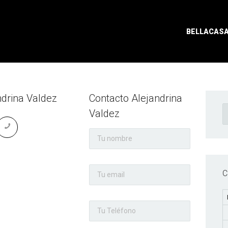
AGENTES
BELLACAS
ndrina Valdez
Contacto Alejandrina
B
Valdez
C