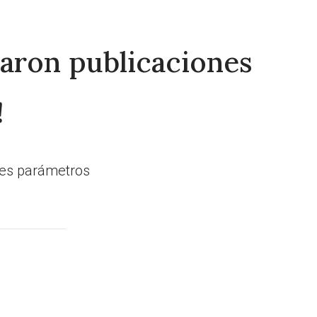
raron publicaciones
!
tes parámetros