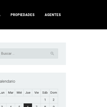
A
PROPIEDADES
AGENTES
uscar:
alendario
Lun
Mar
Mié
Jue
Vie
Sáb
Dom
1
2
3
4
5
6
7
8
9