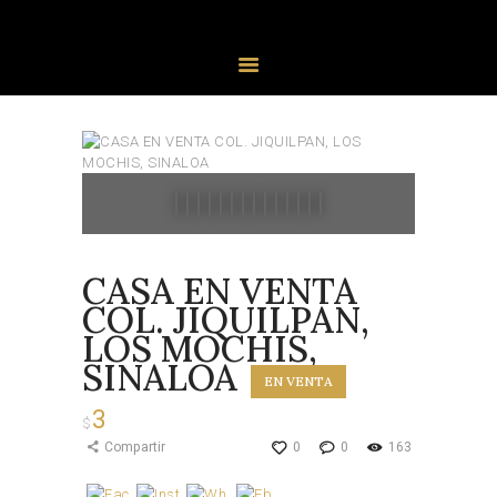
PROPIEDADES
AGENTES
CASA EN VENTA
COL. JIQUILPAN,
LOS MOCHIS,
SINALOA
EN VENTA
3
$
Compartir
0
0
163