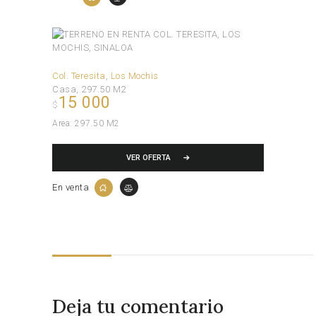
Col. Teresita
Los Mochis
Casa
297.50 M2
15 000
$
Area:
297.50 M2
VER OFERTA
En venta
Deja tu comentario