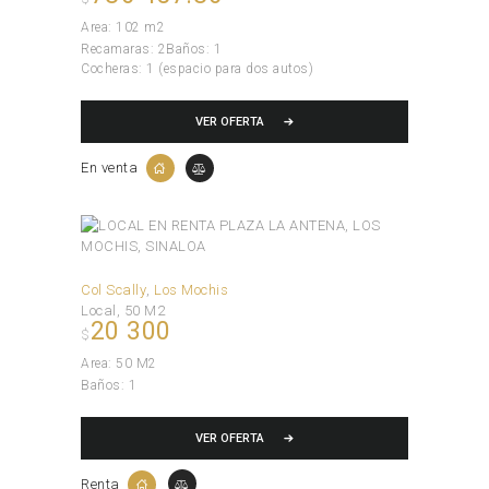
Area:
102 m2
Recamaras:
2
Baños:
1
Cocheras:
1 (espacio para dos autos)
VER OFERTA
En venta
Col Scally
Los Mochis
Local
50 M2
20 300
$
Area:
50 M2
Baños:
1
VER OFERTA
Renta