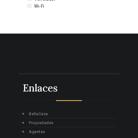
Wi-Fi
Enlaces
BellaCasa
Propiedades
Agentes