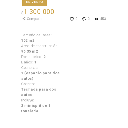
EN VENTA
1 300 000
$
Compartir
0
0
453
Tamaño del área:
102 m2
Área de construcción:
96.35 m2
Dormitorios:
2
Baños:
1
Cocheras:
1 (espacio para dos
autos)
Cochera:
Techada para dos
autos
Incluye:
3 minisplit de 1
tonelada