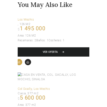
You May Also Like
Los Mochis
126 M2
1 495 000
$
Area:
126 M2
Recamaras:
2
Baños:
1
Cocheras:
1
VER OFERTA
Col Scally
Los Mochis
Casa
377 m2
5 600 000
$
Area:
377 m2