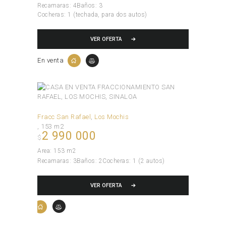
Recamaras:
4
Baños:
3
Cocheras:
1 (techada, para dos autos)
VER OFERTA
En venta
Fracc San Rafael
Los Mochis
153 m2
2 990 000
$
Area:
153 m2
Recamaras:
3
Baños:
2
Cocheras:
1 (2 autos)
VER OFERTA