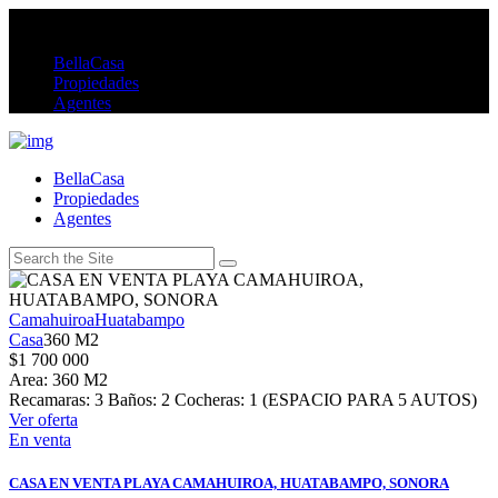
BellaCasa
Propiedades
Agentes
BellaCasa
Propiedades
Agentes
Camahuiroa
Huatabampo
Casa
360 M2
$
1 700 000
Area:
360 M2
Recamaras:
3
Baños:
2
Cocheras:
1 (ESPACIO PARA 5 AUTOS)
Ver oferta
En venta
CASA EN VENTA PLAYA CAMAHUIROA, HUATABAMPO, SONORA