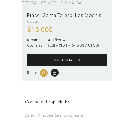
Fracc. Santa Teresa
Los Mochis
Casa
$
16 000
Recamaras:
4
Baños:
4
Cocheras:
1 (ESPACIO PARA DOS AUTOS)
VER OFERTA
Renta
Comparar Propiedades
Select 2+ properties to compare