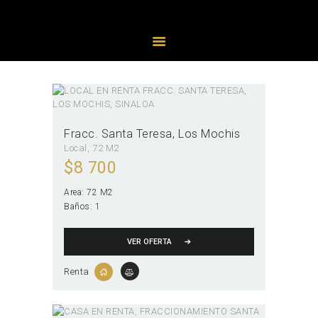
PROPIEDADES
AGENTES
Fracc. Santa Teresa
Los Mochis
Local
72 M2
$
8 700
Area:
72 M2
Baños:
1
VER OFERTA
Renta