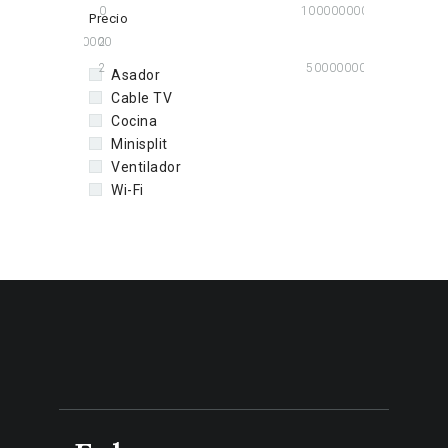
0
100000000
Precio
50000000
2
2
50000000
Asador
Cable TV
Cocina
Minisplit
Ventilador
Wi-Fi