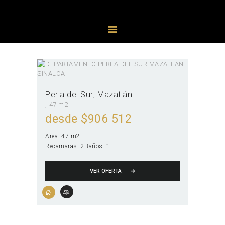
PROPIEDADES
AGENTES
Perla del Sur
Mazatlán
47 m2
desde $
906 512
Area:
47 m2
Recamaras:
2
Baños:
1
VER OFERTA